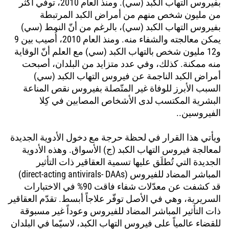
بفيروس التهاب الكبد (سي). ومنذ العام 2010، توفّي أكثر
من مليون شخص منهم من أمراض الكبد المرتبطة
بفيروس التهاب الكبد (سي)، بالرغم من أنّ النمط (سي)
يمكن معالجته والشفاء منه. ومنذ العام 2010، أُصيب بين 9
و12 مليون شخص بالتهاب الكبد (سي) مع العلم أنّ الوقاية
منه ممكنة. كذلك، وفي عدد متزايد من البلدان، أصبحت
أمراض الكبد الناجمة عن فيروس التهاب الكبد (سي)
السبب الأبرز للوفاة غير المتّصلة بفيروس نقص المناعة
البشرية المكتسب لدى الأشخاص المصابين في كِلا
الفيروسين..
ويأتي هذا القرار في لحظة حرجة مع دخول الأدوية الجديدة
لمعالجة فيروس التهاب الكبد (ج) الأسواق. وهذه الأدوية
الجديدة التي تُطلَق عليها تسمية العقاقير ذات التأثير
المباشر المضاد للفيروس (direct-acting antivirals- DAAs)
قد كشفت عن معدّلات شفاء فاقت 90% في الاختبارات
السريرية، وهي في الأصل توفّر علاجاً أبسط. تقدّم العقاقير
ذات التأثير المباشر المضاد للفيروس وعوداً غير مسبوقة
للقضاء عالمياً على فيروس التهاب الكبد، لاسيّما في البلدان