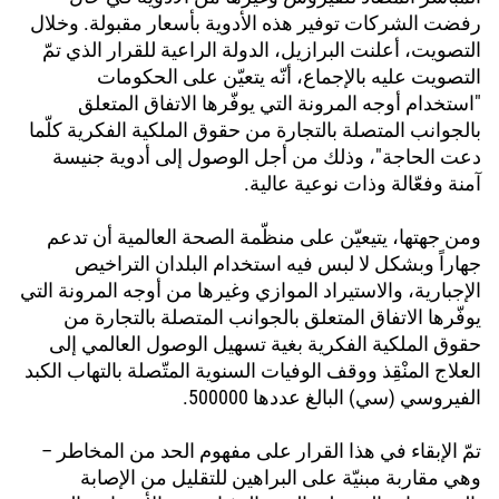
رفضت الشركات توفير هذه الأدوية بأسعار مقبولة. وخلال
التصويت، أعلنت البرازيل، الدولة الراعية للقرار الذي تمّ
التصويت عليه بالإجماع، أنّه يتعيّن على الحكومات
"استخدام أوجه المرونة التي يوفّرها الاتفاق المتعلق
بالجوانب المتصلة بالتجارة من حقوق الملكية الفكرية كلّما
دعت الحاجة"، وذلك من أجل الوصول إلى أدوية جنيسة
آمنة وفعّالة وذات نوعية عالية.
ومن جهتها، يتيعيّن على منظّمة الصحة العالمية أن تدعم
جهاراً وبشكل لا لبس فيه استخدام البلدان التراخيص
الإجبارية، والاستيراد الموازي وغيرها من أوجه المرونة التي
يوفّرها الاتفاق المتعلق بالجوانب المتصلة بالتجارة من
حقوق الملكية الفكرية بغية تسهيل الوصول العالمي إلى
العلاج المنْقِذ ووقف الوفيات السنوية المتّصلة بالتهاب الكبد
الفيروسي (سي) البالغ عددها 500000.
تمّ الإبقاء في هذا القرار على مفهوم الحد من المخاطر –
وهي مقاربة مبنيّة على البراهين للتقليل من الإصابة