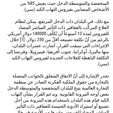
المنخفضة والمتوسطة الدخل حيث يعيش 85% من
الأشخاص المصابين بفيروس التهاب الكبد (سي).
مع ذلك، في البلدان ذات الدخل المرتفع، يمكن لنظام
العلاج المركّب بالعقاقير ذات التأثير المباشر المضاد
للفيروس لمدة 12 أسبوعاً أن يُكلّف 140000 دولارٍ أمريكي
بالرغم من أنّ تكلفة تصنيعه أقلّ من 250 دولار. [1] خلال
الإجراءات التي سبقت القرار، أشارت عشرات البلدان،
منها ماليزيا، أوكرانيا، جنوب أفريقيا، فينيزويلا، وفرنسا إلى
التكلفة الباهظة للعلاجات الجديدة لفيروس التهاب الكبد
(سي).
تجدر الإشارة إلى أنّ الاتفاق المتعلق بالجوانب المتصلة
بالتجارة من حقوق الملكية الفكرية الصادر عن منظمة
التجارة العالمية يتيح للبلدان المنخفضة والمتوسطة الدخل
بعض أوجه المرونة القانونية. ويدعم القرار بشأن التهاب
الكبد قيام هذه البلدان باستخدام هذه المرونة من أجل
تصنيع أو استيراد الأدوية الجنيسة للعقاقير ذات التأثير
المباشر المضاد للفيروس وغيرها من الأدوية في حال