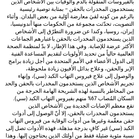
بالفيروسات المنقولة بالدم والوفيات بين الأشخاص الذين
يستخدمون المخدرات بالحقن – بمثابة توصية رئيسية
بالرغم من كونه لقيَ معارضة أوّلية من بعض البلدان. وأثناء
التصويت، تحدّثت مجموعة من الحكومات منها أندونيسيا،
إيران، روسيا، وكندا عن ضرورة التطرّق إلى الأشخاص
الذين يستخدمون المخدرات بالحقن باعتبارهم الجماعات
الأكثر عرضة للإصابة. وفي هذا الإطار، لا بدّ لمنظمة الصحة
العالمية حالياً من تحديد الأولويات لتقديم المساعدة الفنية
إلى الدول الأعضاء في الأمم المتحدة من أجل زيادة برامج
الإبر والحقن، وعلاج بدائل الأفيون زيادة ملحوظة،
والوصول إلى علاج فيروس التهاب الكبد (سي)، وإنهاء
تجريم الأشخاص الذين يستخدمون المخدرات بالحقن والحد
من المخاطر بالنسبة لهذه الشريحة الهامة الحرجة من
السكان المُصاب 67% منهم بفيروس التهاب الكبد (سي).
تقع معظم الإصابات الجديدة بين الأشخاص الذين
يستخدمون المخدرات بالحقن، إلا أنّ الوصول إلى أدوات
حقن معقّمة وغيرها من أدوات الوقاية من فيروس التهاب
الكبد (سي) غير كافٍ بدرجة مذهلة، فهذه الأدوات تصل إلى
نسبة مئوية ضئيلة فقط من أولئك الذين يحتاجون إليها. وهذا