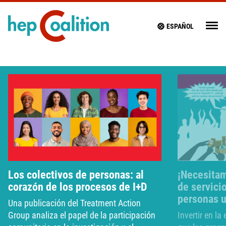
ESPAÑOL
Los colectivos de personas: al
¡Necesitam
corazón de los procesos de I+D
de servici
personas u
Una publicación del Treatment Action
Group analiza el papel de la participación
Invertir en l