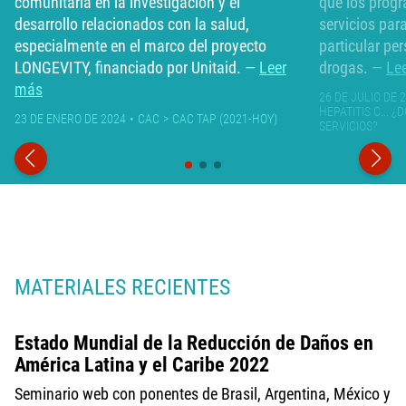
comunitaria en la investigación y el
que los prog
desarrollo relacionados con la salud,
servicios par
especialmente en el marco del proyecto
particular pe
LONGEVITY, financiado por Unitaid.
Leer
drogas.
Le
más
26 DE JULIO DE 
HEPATITIS C... 
23 DE ENERO DE 2024
CAC
CAC TAP (2021-HOY)
SERVICIOS?
MATERIALES RECIENTES
Estado Mundial de la Reducción de Daños en
América Latina y el Caribe 2022
Seminario web con ponentes de Brasil, Argentina, México y