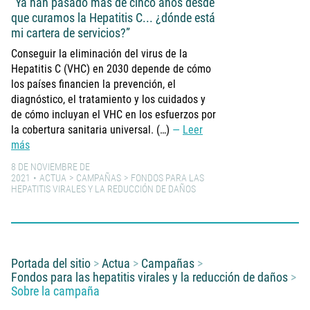
“Ya han pasado más de cinco años desde
que curamos la Hepatitis C... ¿dónde está
mi cartera de servicios?”
Conseguir la eliminación del virus de la
Hepatitis C (VHC) en 2030 depende de cómo
los países financien la prevención, el
diagnóstico, el tratamiento y los cuidados y
de cómo incluyan el VHC en los esfuerzos por
la cobertura sanitaria universal. (…)
Leer
más
8 DE NOVIEMBRE DE
2021
ACTUA
CAMPAÑAS
FONDOS PARA LAS
HEPATITIS VIRALES Y LA REDUCCIÓN DE DAÑOS
Usted está aquí:
Portada del sitio
Actua
Campañas
Fondos para las hepatitis virales y la reducción de daños
Sobre la campaña