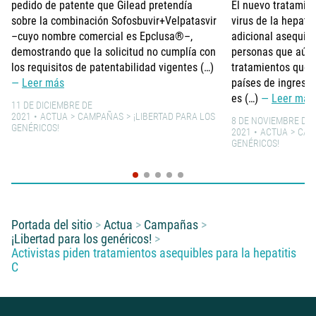
pedido de patente que Gilead pretendía
El nuevo tratamie
sobre la combinación Sofosbuvir+Velpatasvir
virus de la hepati
–cuyo nombre comercial es Epclusa®–,
adicional asequibl
demostrando que la solicitud no cumplía con
personas que aún 
los requisitos de patentabilidad vigentes (…)
tratamientos que 
Leer más
países de ingreso
es (…)
Leer más
11 DE DICIEMBRE DE
2021
ACTUA
CAMPAÑAS
¡LIBERTAD PARA LOS
8 DE NOVIEMBRE DE
GENÉRICOS!
2021
ACTUA
CAM
GENÉRICOS!
Usted está aquí:
Portada del sitio
Actua
Campañas
¡Libertad para los genéricos!
Activistas piden tratamientos asequibles para la hepatitis
C