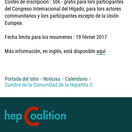
Costes de inscripción : 50€ - gratis para lors participantes
del Congreso Internacional del Hígado, para lors actores
communitarios y lors participantes excepto de la Unión
Europea.
Fecha limita para los resumenes : 19 février 2017
Más información, en inglés, está disponible
aquí
Usted está aquí:
Portada del sitio
Noticias
Calendario
Cumbre de la Comunidad de la Hepatitis C