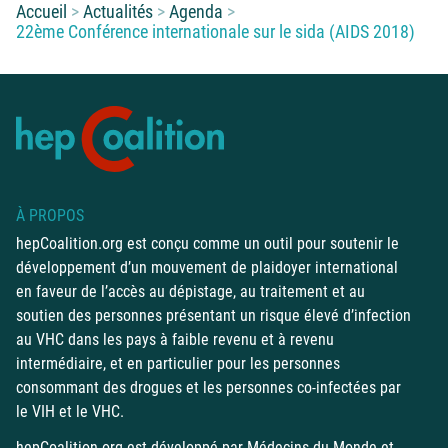
Vous êtes ici :
Accueil
Actualités
Agenda
22ème Conférence internationale sur le sida (AIDS 2018)
À PROPOS
hepCoalition.org est conçu comme un outil pour soutenir le
développement d’un mouvement de plaidoyer international
en faveur de l’accès au dépistage, au traitement et au
soutien des personnes présentant un risque élevé d’infection
au VHC dans les pays à faible revenu et à revenu
intermédiaire, et en particulier pour les personnes
consommant des drogues et les personnes co-infectées par
le VIH et le VHC.
hepCoalition.org est développé par
Médecins du Monde
et