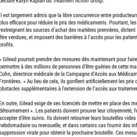
déclaré Karyn Kaplan du
Treatment Action Group
.
Il est largement admis que la libre concurrence entre producteurs
plus efficace pour réduire le prix des médicaments. Pourtant, les
restreignent les sources d’achat des matières premières, dictent
être vendues, et imposent des barrières à l’accès pour les patients
profits.
« Gilead pourrait prendre des mesures dès maintenant pour faire
permettre à des millions de personnes d’être guéries de cette mal
Cohn, directrice médicale de la Campagne d’Accès aux Médicam
Frontières. « Au lieu de cela, ils gonflent artificiellement les pr
obstacles supplémentaires à l’extension de l’accès aux traitemen
En outre, Gilead exige de ses licenciés de mettre en place des me
détournement ». Les patients doivent prouver leur citoyenneté, f
accepter d’être suivis. Ils doivent retourner leurs bouteilles vides
hebdomadaire ou mensuelle, et dans certains cas fournir des inf
suppression virale pour obtenir la prochaine bouteille. Ces mesure