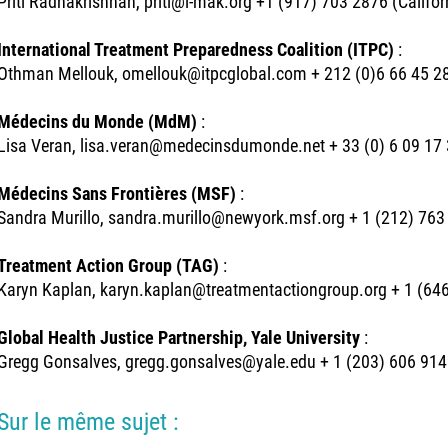
Priti Radhakrishnan, priti@i-mak.org +1 (917) 703 2876 (Califor
International Treatment Preparedness Coalition (ITPC)
:
Othman Mellouk, omellouk@itpcglobal.com + 212 (0)6 66 45 2
Médecins du Monde (MdM)
:
Lisa Veran, lisa.veran@medecinsdumonde.net + 33 (0) 6 09 17 
Médecins Sans Frontières (MSF)
:
Sandra Murillo, sandra.murillo@newyork.msf.org + 1 (212) 763
Treatment Action Group (TAG)
:
Karyn Kaplan, karyn.kaplan@treatmentactiongroup.org + 1 (64
Global Health Justice Partnership, Yale University
:
Gregg Gonsalves, gregg.gonsalves@yale.edu + 1 (203) 606 914
Sur le même sujet :