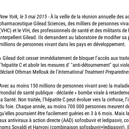
New York, le 5 mai 2015
- À la veille de la réunion annuelle des a
pharmaceutique Gilead Sciences, des milliers de personnes vivant
(VHC) et le VIH, des professionnels de santé et des militants d
interpellent Gilead. Ils demandent au laboratoire de modifier sa 
millions de personnes vivant dans les pays en développement.
« Gilead doit cesser immédiatement de bloquer l’accès aux trai
l’hépatite C et abolir les mesures d’ "anti-détournement" qui viole
déclaré Othman Mellouk de l’
International Treatment Preparedne
Avec au moins 150 millions de personnes vivant avec la maladie
mondial de santé publique - déclarée « bombe virale à retardeme
la Santé. Non traitée, l’hépatite C peut évoluer vers la cirrhose, l
du foie. Chaque année, au moins 700 000 personnes meurent de
qu’elles pourraient être facilement guéries en 3 à 6 mois. Mais 
aux antiviraux à action directe (AAD) sofosbuvir et ledipasvir, 
noms Sovaldi et Harvoni (combinaison sofosbuvir+ledipasvir). 