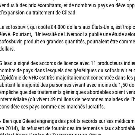
vendus à des prix exorbitants, et de nombreux pays en dévelo
d’expansion du traitement de Gilead.
Le sofosbuvir, qui coûte 84 000 dollars aux États-Unis, est trop
élevé. Pourtant, l’Université de Liverpool a publié une étude sel
sofosbuvir, produit en grandes quantités, pourraient être comm
dollars.
Gilead a signé des accords de licence avec 11 producteurs indien
nombre de pays dans lesquels des génériques du sofosbuvir et d
L’épidémie de VHC est très majoritairement concentrée dans les 
abritent la majorité des personnes vivant avec moins de 1,50 doll
empêche que des traitements génériques abordables soient ven
intermédiaire (où vivent 49 millions de personnes malades de l’hé
considère ces pays comme des marchés lucratifs.
« Bien que Gilead engrange des profits records sur ses médicame
en 2014), ils refusent de fournir des traitements vitaux abordabl