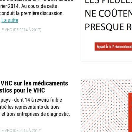
rier 2014. Au cours de cette
 conduit la première discussion
La suite
E VHC (DE 2014 À 2017)
e VHC sur les médicaments
ostics pour le VHC
 pays - dont 14 à revenu faible
tré les représentants de trois
t trois entreprises de diagnostic.
E VHC (DE 2014 À 2017)