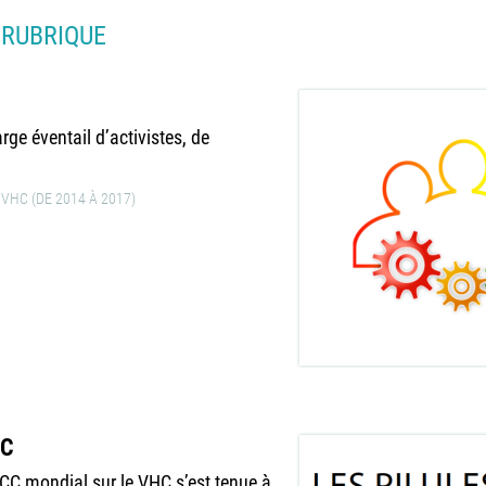
 RUBRIQUE
ge éventail d’activistes, de
VHC (DE 2014 À 2017)
HC
CCC mondial sur le VHC s’est tenue à