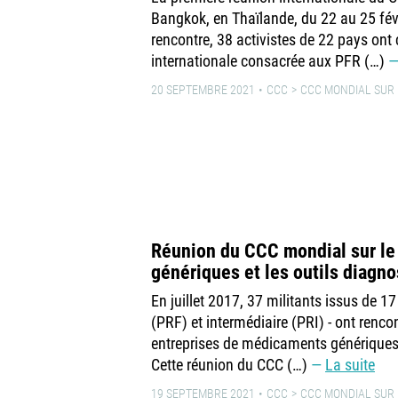
Bangkok, en Thaïlande, du 22 au 25 fév
rencontre, 38 activistes de 22 pays ont
internationale consacrée aux PFR (…)
20 SEPTEMBRE 2021
CCC
CCC MONDIAL SUR L
Réunion du CCC mondial sur l
génériques et les outils diagn
En juillet 2017, 37 militants issus de 17
(PRF) et intermédiaire (PRI) - ont rencon
entreprises de médicaments génériques e
Cette réunion du CCC (…)
La suite
19 SEPTEMBRE 2021
CCC
CCC MONDIAL SUR L