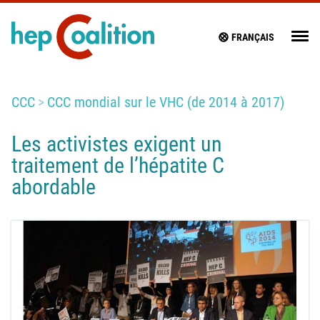
FRANÇAIS
CCC
CCC mondial sur le VHC (de 2014 à 2017)
Les activistes exigent un
traitement de l’hépatite C
abordable