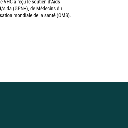
e VHC a reçu le soutien d’Aids
IH/sida (GPN+), de Médecins du
sation mondiale de la santé (OMS).