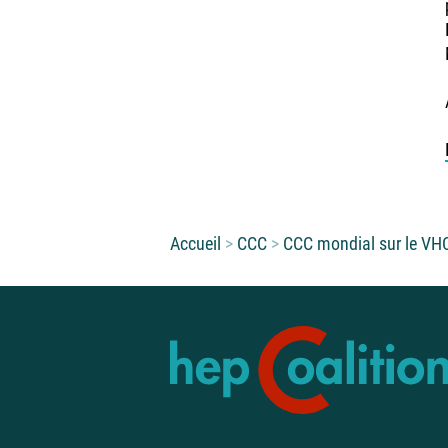
Vous êtes ici :
Accueil
CCC
CCC mondial sur le VH