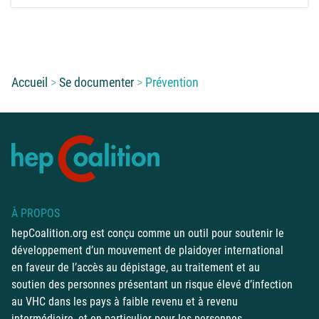
Vous êtes ici :
Accueil
Se documenter
Prévention
À PROPOS
hepCoalition.org est conçu comme un outil pour soutenir le
développement d’un mouvement de plaidoyer international
en faveur de l’accès au dépistage, au traitement et au
soutien des personnes présentant un risque élevé d’infection
au VHC dans les pays à faible revenu et à revenu
intermédiaire, et en particulier pour les personnes