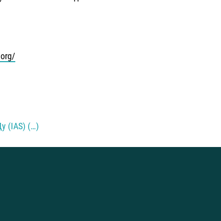
.org/
 (IAS) (…)