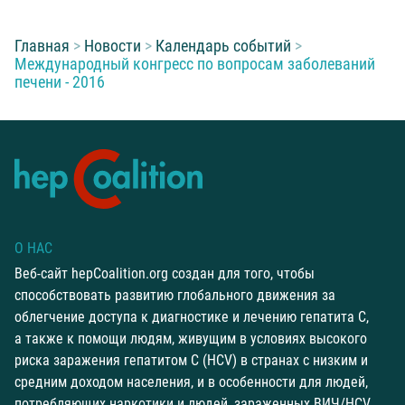
Вы находитесь здесь:
Главная
Новости
Календарь событий
Международный конгресс по вопросам заболеваний
печени - 2016
О НАС
Веб-сайт hepCoalition.org создан для того, чтобы
способствовать развитию глобального движения за
облегчение доступа к диагностике и лечению гепатита С,
а также к помощи людям, живущим в условиях высокого
риска заражения гепатитом С (HCV) в странах с низким и
средним доходом населения, и в особенности для людей,
потребляющих наркотики и людей, зараженных ВИЧ/HCV.