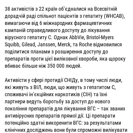
38 активістів з 22 країн об’єдналися на Всесвітній
дорадчій раді спільнот пацієнтів з гепатиту (WHCAB),
вимагаючи від 6 міжнародних фармацевтичних
кампаній справедливого доступу до лікування
вірусного гепатиту С. Однак AbbVie, Bristol-Myers
Squibb, Gilead, Janssen, Merck, та Roche відмовилися
поділитися планами з розширення доступу до
препаратів проти цієї виліковної хвороби, яка щороку
вбиває більше ніж 350 000 людей.
Активісти у сфері протидії СНІДу, в тому числі люди,
які живуть з ВІЛ, люди, що живуть з гепатитом С,
споживачі ін’єкційних наркотиків (СІН) та їхні
партнери ведуть боротьбу за доступ до нового
покоління препаратів для лікування ВГС – так званих
антивірусних препаратів прямої дії. Ці препарати
потенційно здатні викоренити ВГС: за результатами
клінічних досліджень вони були спроможні вилікувати