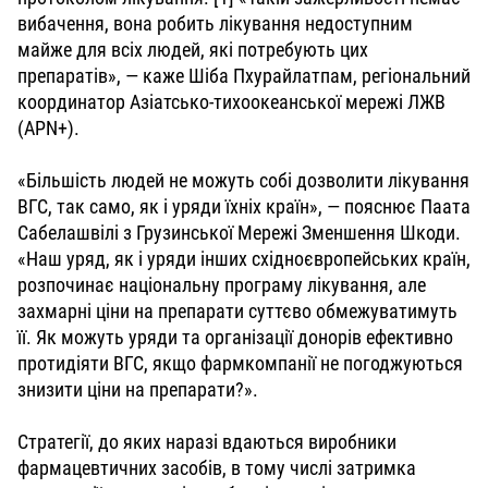
вибачення, вона робить лікування недоступним
майже для всіх людей, які потребують цих
препаратів», — каже Шіба Пхурайлатпам, регіональний
координатор Азіатсько-тихоокеанської мережі ЛЖВ
(APN+).
«Більшість людей не можуть собі дозволити лікування
ВГС, так само, як і уряди їхніх країн», — пояснює Паата
Сабелашвілі з Грузинської Мережі Зменшення Шкоди.
«Наш уряд, як і уряди інших східноєвропейських країн,
розпочинає національну програму лікування, але
захмарні ціни на препарати суттєво обмежуватимуть
її. Як можуть уряди та організації донорів ефективно
протидіяти ВГС, якщо фармкомпанії не погоджуються
знизити ціни на препарати?».
Стратегії, до яких наразі вдаються виробники
фармацевтичних засобів, в тому числі затримка