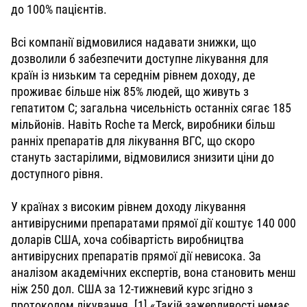
до 100% пацієнтів.
Всі компанії відмовилися надавати знижки, що
дозволили б забезпечити доступне лікування для
країн із низьким та середнім рівнем доходу, де
проживає більше ніж 85% людей, що живуть з
гепатитом С; загальна чисельність останніх сягає 185
мільйонів. Навіть Roche та Merck, виробники більш
ранніх препаратів для лікування ВГС, що скоро
стануть застарілими, відмовилися знизити ціни до
доступного рівня.
У країнах з високим рівнем доходу лікування
антивірусними препаратами прямої дії коштує 140 000
доларів США, хоча собівартість виробництва
антивірусних препаратів прямої дії невисока. За
аналізом академічних експертів, вона становить менш
ніж 250 дол. США за 12-тижневий курс згідно з
протоколом лікування. [1] «Такій зажерливості немає