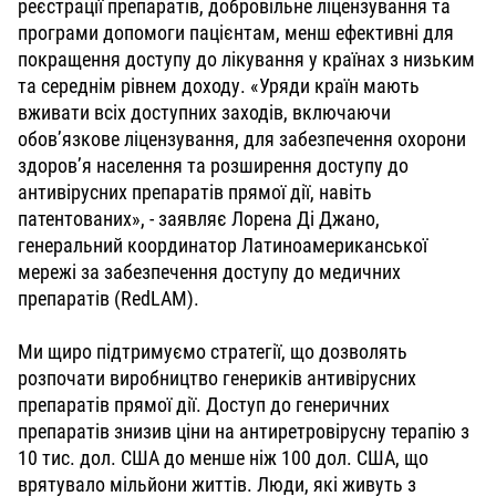
реєстрації препаратів, добровільне ліцензування та
програми допомоги пацієнтам, менш ефективні для
покращення доступу до лікування у країнах з низьким
та середнім рівнем доходу. «Уряди країн мають
вживати всіх доступних заходів, включаючи
обов’язкове ліцензування, для забезпечення охорони
здоров’я населення та розширення доступу до
антивірусних препаратів прямої дії, навіть
патентованих», - заявляє Лорена Ді Джано,
генеральний координатор Латиноамериканської
мережі за забезпечення доступу до медичних
препаратів (RedLAM).
Ми щиро підтримуємо стратегії, що дозволять
розпочати виробництво генериків антивірусних
препаратів прямої дії. Доступ до генеричних
препаратів знизив ціни на антиретровірусну терапію з
10 тис. дол. США до менше ніж 100 дол. США, що
врятувало мільйони життів. Люди, які живуть з